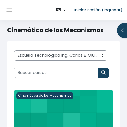
Saltar al contenido principal
Iniciar sesión (ingresar)
Pánel lateral
Cinemática de los Mecanismos
Ab
Categorías
Buscar cursos
Buscar cur
2026 - Cinemática de los Mecanismos 6to Previas
Cinemática de los Mecanismos