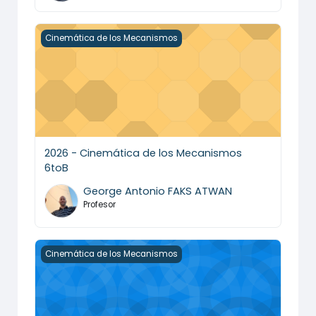
2026 - Cinemática de los Mecanismos 6toB
Cinemática de los Mecanismos
2026 - Cinemática de los Mecanismos
6toB
George Antonio FAKS ATWAN
Profesor
2026 - Cinemática de los Mecanismos 6toC
Cinemática de los Mecanismos