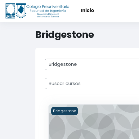
Saltar al contenido principal
Inicio
Bridgestone
Categorías
Buscar cursos
Diplomatura Bridgestone DGO
Bridgestone