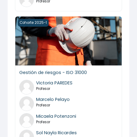
Profesor
Gestión de riesgos - ISO 31000
Cohorte 2025-1
Gestión de riesgos - ISO 31000
Victoria PAREDES
Profesor
Marcelo Pelayo
Profesor
Micaela Potenzoni
Profesor
Sol Nayla Ricardes