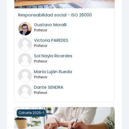
Responsabilidad social - ISO 26000
Gustavo Moralli
Profesor
Victoria PAREDES
Profesor
Sol Nayla Ricardes
Profesor
María Luján Rueda
Profesor
Dante SENDRA
Profesor
ISO 9001:2015 - Sistema de gestión de la calidad
Cohorte 2025-1