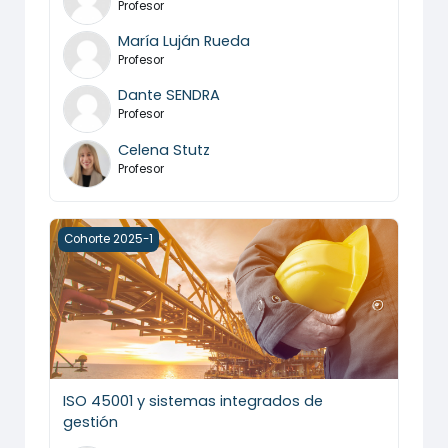
Profesor
María Luján Rueda
Profesor
Dante SENDRA
Profesor
Celena Stutz
Profesor
ISO 45001 y sistemas integrados de gestión
Cohorte 2025-1
ISO 45001 y sistemas integrados de
gestión