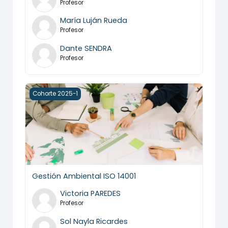
Profesor
María Luján Rueda
Profesor
Dante SENDRA
Profesor
Gestión Ambiental ISO 14001
Cohorte 2025-1
Gestión Ambiental ISO 14001
Victoria PAREDES
Profesor
Sol Nayla Ricardes